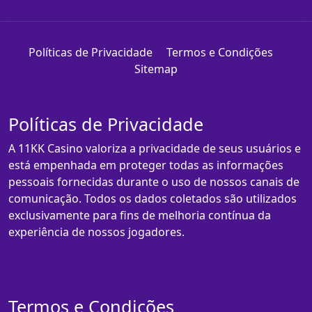
Políticas de Privacidade
Termos e Condições
Sitemap
Políticas de Privacidade
A 11KK Casino valoriza a privacidade de seus usuários e
está empenhada em proteger todas as informações
pessoais fornecidas durante o uso de nossos canais de
comunicação. Todos os dados coletados são utilizados
exclusivamente para fins de melhoria contínua da
experiência de nossos jogadores.
Termos e Condições