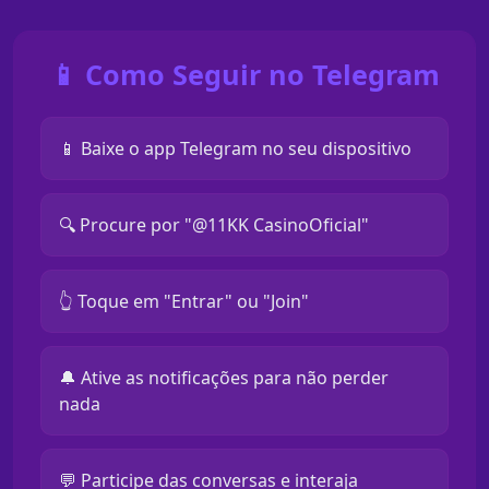
📱 Como Seguir no Telegram
📱 Baixe o app Telegram no seu dispositivo
🔍 Procure por "@11KK CasinoOficial"
👆 Toque em "Entrar" ou "Join"
🔔 Ative as notificações para não perder
nada
💬 Participe das conversas e interaja