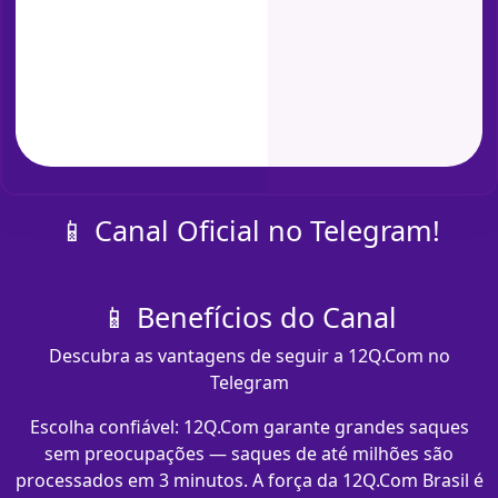
📱 Canal Oficial no Telegram!
📱 Benefícios do Canal
Descubra as vantagens de seguir a 12Q.Com no
Telegram
Escolha confiável: 12Q.Com garante grandes saques
sem preocupações — saques de até milhões são
processados em 3 minutos. A força da 12Q.Com Brasil é