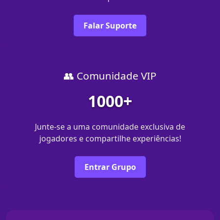
Falar Suporte
👥 Comunidade VIP
1000+
Junte-se a uma comunidade exclusiva de
jogadores e compartilhe experiências!
Entrar Grupo