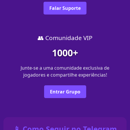
Falar Suporte
👥 Comunidade VIP
1000+
Junte-se a uma comunidade exclusiva de
jogadores e compartilhe experiências!
Entrar Grupo
📱 Como Seguir no Telegram