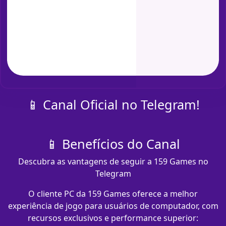
📱 Canal Oficial no Telegram!
📱 Benefícios do Canal
Descubra as vantagens de seguir a 159 Games no
Telegram
O cliente PC da 159 Games oferece a melhor
experiência de jogo para usuários de computador, com
recursos exclusivos e performance superior: