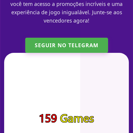
você tem acesso a promoções incríveis e uma
experiência de jogo inigualável. Junte-se aos
vencedores agora!
SEGUIR NO TELEGRAM