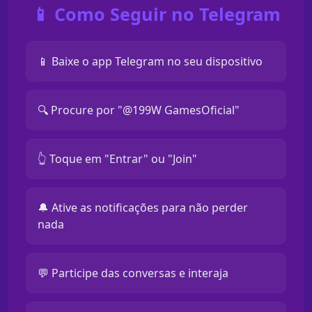
📱 Como Seguir no Telegram
📱 Baixe o app Telegram no seu dispositivo
🔍 Procure por "@199W GamesOficial"
👆 Toque em "Entrar" ou "Join"
🔔 Ative as notificações para não perder
nada
💬 Participe das conversas e interaja