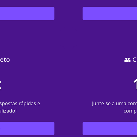
reto
👥 
t
espostas rápidas e
Junte-se a uma com
lizado!
compa
e