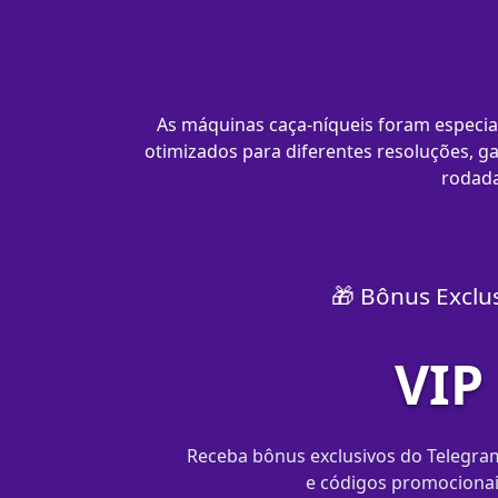
As máquinas caça-níqueis foram especial
otimizados para diferentes resoluções, g
rodada
🎁 Bônus Exclu
VIP
Receba bônus exclusivos do Telegra
e códigos promocionai