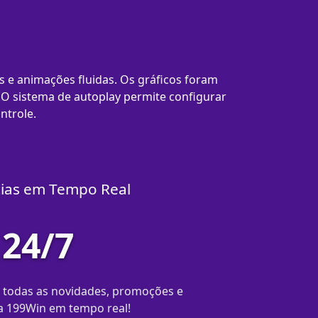
s e animações fluidas. Os gráficos foram
 O sistema de autoplay permite configurar
ntrole.
cias em Tempo Real
24/7
e todas as novidades, promoções e
a 199Win em tempo real!