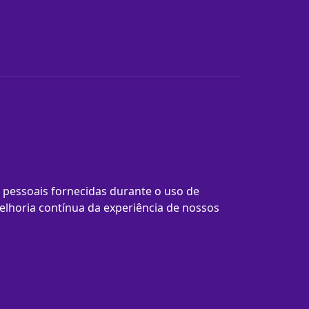
 pessoais fornecidas durante o uso de
elhoria contínua da experiência de nossos