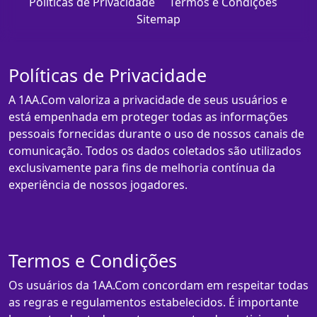
Políticas de Privacidade
Termos e Condições
Sitemap
Políticas de Privacidade
A 1AA.Com valoriza a privacidade de seus usuários e
está empenhada em proteger todas as informações
pessoais fornecidas durante o uso de nossos canais de
comunicação. Todos os dados coletados são utilizados
exclusivamente para fins de melhoria contínua da
experiência de nossos jogadores.
Termos e Condições
Os usuários da 1AA.Com concordam em respeitar todas
as regras e regulamentos estabelecidos. É importante