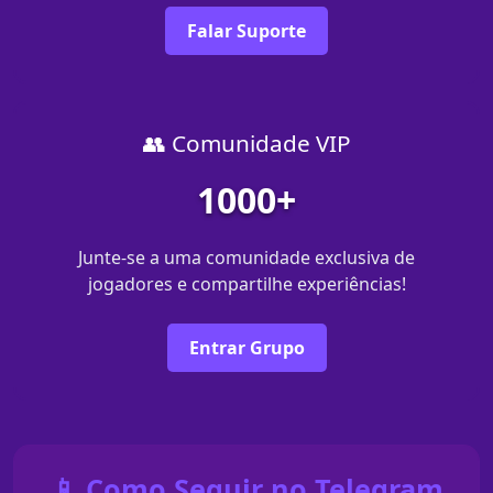
Falar Suporte
👥 Comunidade VIP
1000+
Junte-se a uma comunidade exclusiva de
jogadores e compartilhe experiências!
Entrar Grupo
📱 Como Seguir no Telegram