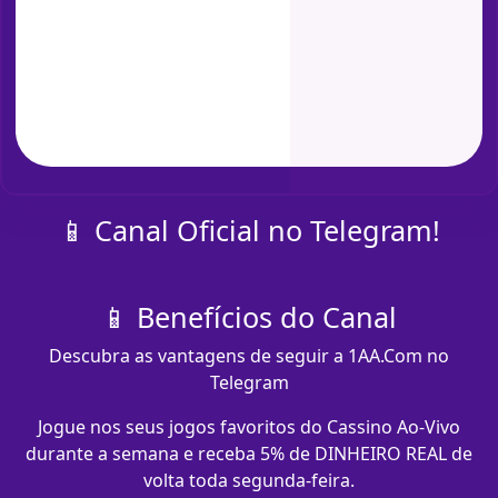
📱 Canal Oficial no Telegram!
📱 Benefícios do Canal
Descubra as vantagens de seguir a 1AA.Com no
Telegram
Jogue nos seus jogos favoritos do Cassino Ao-Vivo
durante a semana e receba 5% de DINHEIRO REAL de
volta toda segunda-feira.