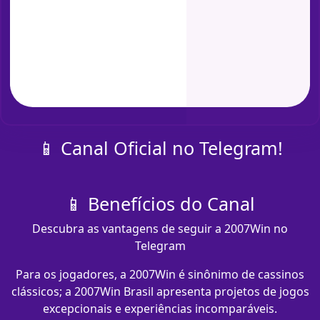
📱 Canal Oficial no Telegram!
📱 Benefícios do Canal
Descubra as vantagens de seguir a 2007Win no
Telegram
Para os jogadores, a 2007Win é sinônimo de cassinos
clássicos; a 2007Win Brasil apresenta projetos de jogos
excepcionais e experiências incomparáveis.