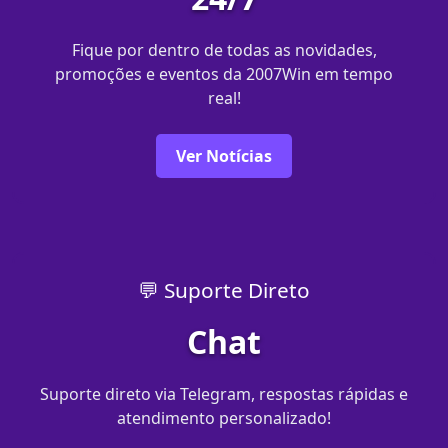
Fique por dentro de todas as novidades,
promoções e eventos da 2007Win em tempo
real!
Ver Notícias
💬 Suporte Direto
Chat
Suporte direto via Telegram, respostas rápidas e
atendimento personalizado!