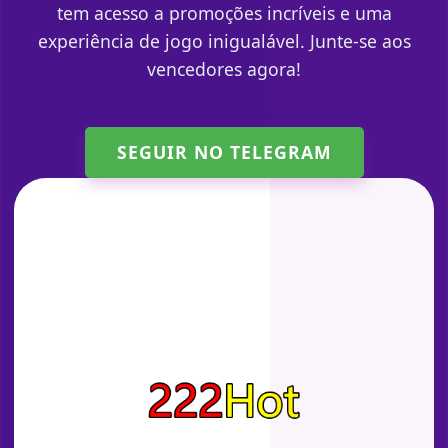
tem acesso a promoções incríveis e uma
experiência de jogo inigualável. Junte-se aos
vencedores agora!
SEGUIR NO TELEGRAM