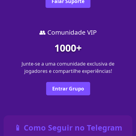
Falar Suporte
👥 Comunidade VIP
1000+
Junte-se a uma comunidade exclusiva de
jogadores e compartilhe experiências!
Entrar Grupo
📱 Como Seguir no Telegram