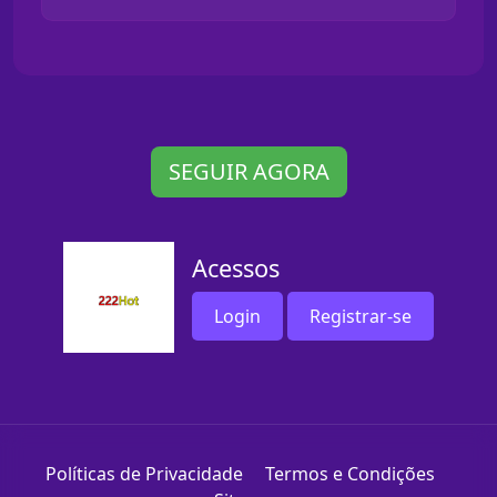
SEGUIR AGORA
Acessos
Login
Registrar-se
Políticas de Privacidade
Termos e Condições