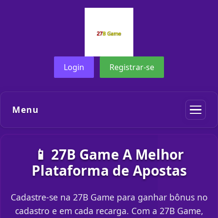
Login
Registrar-se
Menu
📱 27B Game A Melhor
Plataforma de Apostas
Cadastre-se na 27B Game para ganhar bônus no
cadastro e em cada recarga. Com a 27B Game,