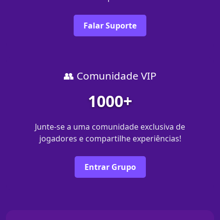
Falar Suporte
👥 Comunidade VIP
1000+
Junte-se a uma comunidade exclusiva de
jogadores e compartilhe experiências!
Entrar Grupo