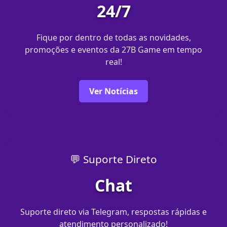
24/7
Fique por dentro de todas as novidades,
promoções e eventos da 27B Game em tempo
real!
Ver Notícias
💬 Suporte Direto
Chat
Suporte direto via Telegram, respostas rápidas e
atendimento personalizado!