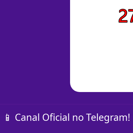
📱 Canal Oficial no Telegram!