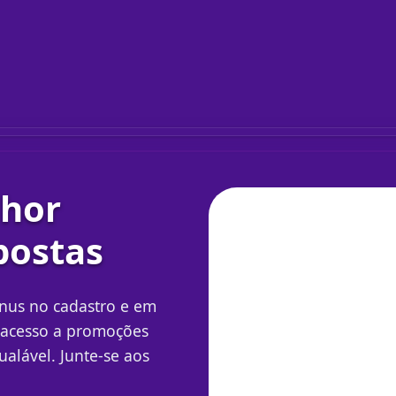
lhor
postas
nus no cadastro e em
 acesso a promoções
ualável. Junte-se aos