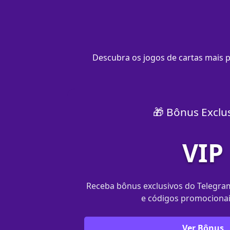
Descubra os jogos de cartas mais 
🎁 Bônus Exclu
VIP
Receba bônus exclusivos do Telegra
e códigos promocionai
Ver Bônus