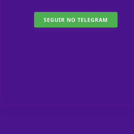
SEGUIR NO TELEGRAM