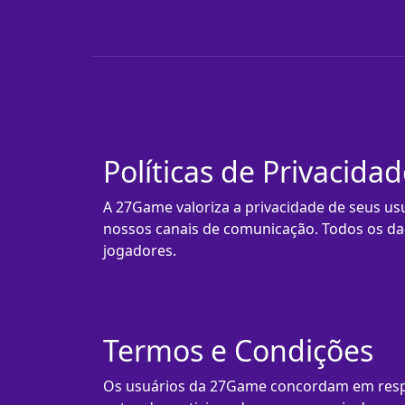
Políticas de Privacida
A 27Game valoriza a privacidade de seus u
nossos canais de comunicação. Todos os dad
jogadores.
Termos e Condições
Os usuários da 27Game concordam em respei