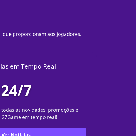
ial que proporcionam aos jogadores.
cias em Tempo Real
24/7
e todas as novidades, promoções e
a 27Game em tempo real!
Ver Notícias