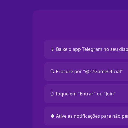
📱 Baixe o app Telegram no seu disp
🔍 Procure por "@27GameOficial"
👆 Toque em "Entrar" ou "Join"
🔔 Ative as notificações para não p