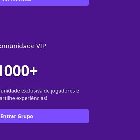
Comunidade VIP
1000+
unidade exclusiva de jogadores e
rtilhe experiências!
Entrar Grupo