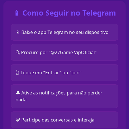
📱 Como Seguir no Telegram
📱 Baixe o app Telegram no seu dispositivo
🔍 Procure por "@27Game VipOficial"
👆 Toque em "Entrar" ou "Join"
🔔 Ative as notificações para não perder
nada
💬 Participe das conversas e interaja