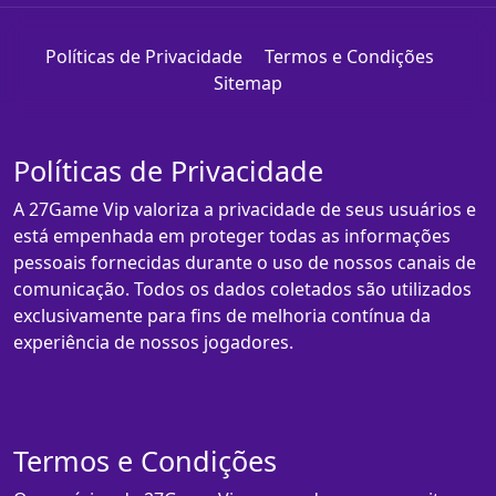
Políticas de Privacidade
Termos e Condições
Sitemap
Políticas de Privacidade
A 27Game Vip valoriza a privacidade de seus usuários e
está empenhada em proteger todas as informações
pessoais fornecidas durante o uso de nossos canais de
comunicação. Todos os dados coletados são utilizados
exclusivamente para fins de melhoria contínua da
experiência de nossos jogadores.
Termos e Condições