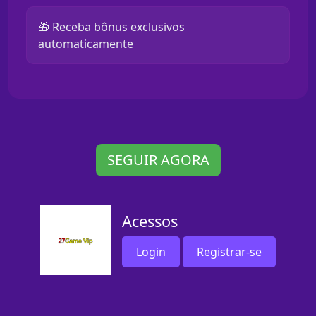
🎁 Receba bônus exclusivos
automaticamente
SEGUIR AGORA
Acessos
Login
Registrar-se