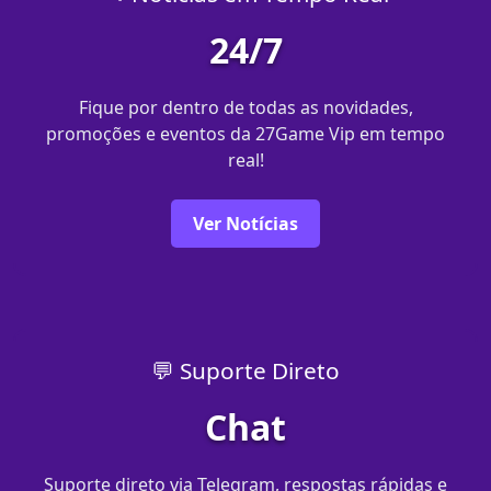
24/7
Fique por dentro de todas as novidades,
promoções e eventos da 27Game Vip em tempo
real!
Ver Notícias
💬 Suporte Direto
Chat
Suporte direto via Telegram, respostas rápidas e