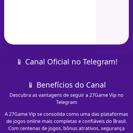
📱 Canal Oficial no Telegram!
📱 Benefícios do Canal
Descubra as vantagens de seguir a 27Game Vip no
Telegram
A 27Game Vip se consolida como uma das plataformas
de jogos online mais completas e confiáveis do Brasil.
Com centenas de jogos, bônus atrativos, segurança