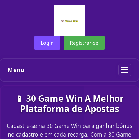
Login
Registrar-se
Menu
📱 30 Game Win A Melhor
Plataforma de Apostas
Cadastre-se na 30 Game Win para ganhar bônus
no cadastro e em cada recarga. Com a 30 Game