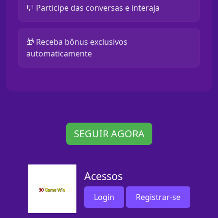
💬 Participe das conversas e interaja
🎁 Receba bônus exclusivos
automaticamente
SEGUIR AGORA
Acessos
Login
Registrar-se