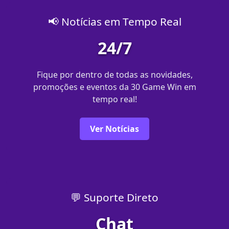
📢 Notícias em Tempo Real
24/7
Fique por dentro de todas as novidades,
promoções e eventos da 30 Game Win em
tempo real!
Ver Notícias
💬 Suporte Direto
Chat