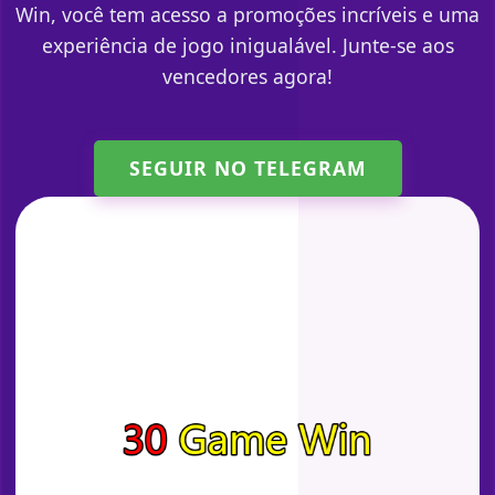
Win, você tem acesso a promoções incríveis e uma
experiência de jogo inigualável. Junte-se aos
vencedores agora!
SEGUIR NO TELEGRAM