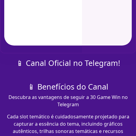
📱 Canal Oficial no Telegram!
📱 Benefícios do Canal
Descubra as vantagens de seguir a 30 Game Win no
Telegram
Cada slot temático é cuidadosamente projetado para
capturar a essência do tema, incluindo gráficos
autênticos, trilhas sonoras temáticas e recursos