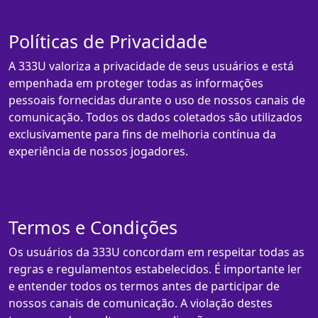
Políticas de Privacidade
A 333U valoriza a privacidade de seus usuários e está
empenhada em proteger todas as informações
pessoais fornecidas durante o uso de nossos canais de
comunicação. Todos os dados coletados são utilizados
exclusivamente para fins de melhoria contínua da
experiência de nossos jogadores.
Termos e Condições
Os usuários da 333U concordam em respeitar todas as
regras e regulamentos estabelecidos. É importante ler
e entender todos os termos antes de participar de
nossos canais de comunicação. A violação destes