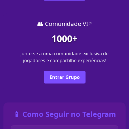
👥 Comunidade VIP
1000+
Junte-se a uma comunidade exclusiva de
jogadores e compartilhe experiências!
Entrar Grupo
📱 Como Seguir no Telegram