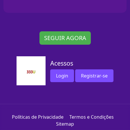
SEGUIR AGORA
Acessos
Login
Registrar-se
Políticas de Privacidade
Termos e Condições
Sitemap