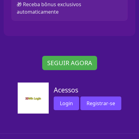
🎁 Receba bônus exclusivos
automaticamente
SEGUIR AGORA
Acessos
Login
Registrar-se