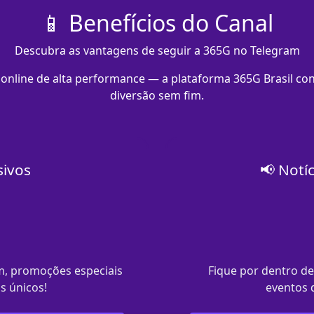
📱 Benefícios do Canal
Descubra as vantagens de seguir a 365G no Telegram
online de alta performance — a plataforma 365G Brasil con
diversão sem fim.
sivos
📢 Notí
m, promoções especiais
Fique por dentro d
s únicos!
eventos 