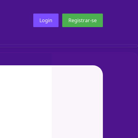
Login
Registrar-se