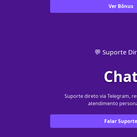
Ver Bônus
💬 Suporte Di
Cha
Suporte direto via Telegram, r
atendimento persona
Falar Suport