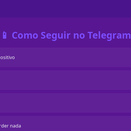
📱 Como Seguir no Telegram
ositivo
erder nada