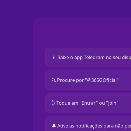
📱 Baixe o app Telegram no seu disp
🔍 Procure por "@365GOficial"
👆 Toque em "Entrar" ou "Join"
🔔 Ative as notificações para não p