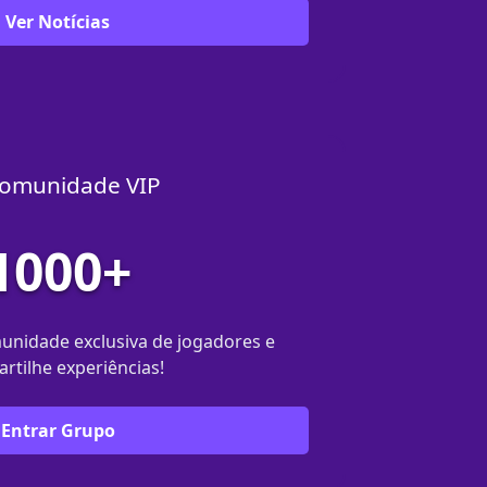
Ver Notícias
Comunidade VIP
1000+
unidade exclusiva de jogadores e
rtilhe experiências!
Entrar Grupo