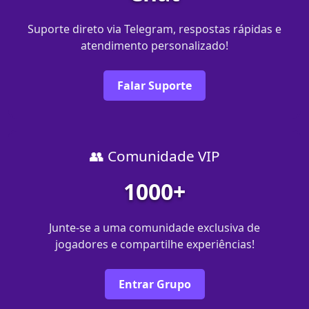
Suporte direto via Telegram, respostas rápidas e
atendimento personalizado!
Falar Suporte
👥 Comunidade VIP
1000+
Junte-se a uma comunidade exclusiva de
jogadores e compartilhe experiências!
Entrar Grupo