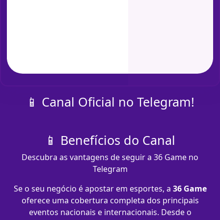
📱 Canal Oficial no Telegram!
📱 Benefícios do Canal
Descubra as vantagens de seguir a 36 Game no
Telegram
Se o seu negócio é apostar em esportes, a
36 Game
oferece uma cobertura completa dos principais
eventos nacionais e internacionais. Desde o