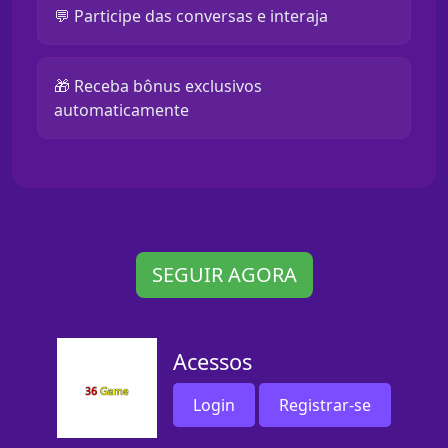
💬 Participe das conversas e interaja
🎁 Receba bônus exclusivos
automaticamente
SEGUIR AGORA
Acessos
Login
Registrar-se