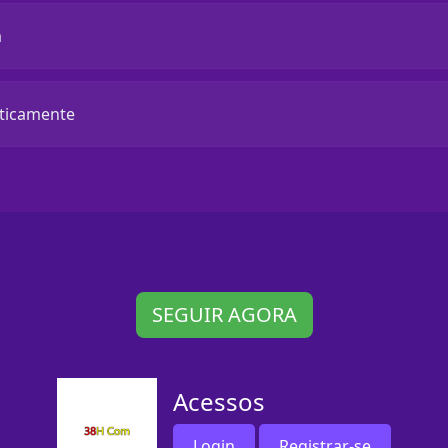
a
aticamente
SEGUIR AGORA
Acessos
Login
Registrar-se