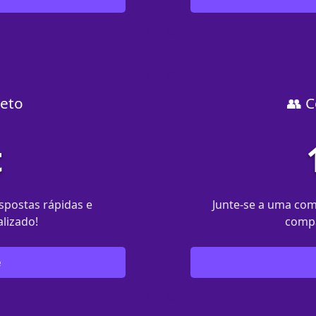
reto
👥 
t
espostas rápidas e
Junte-se a uma com
lizado!
compa
e