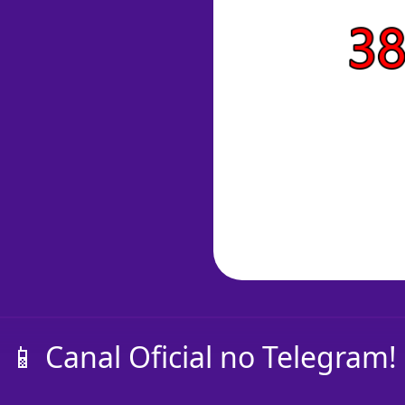
📱 Canal Oficial no Telegram!