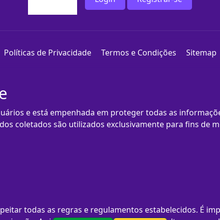
Políticas de Privacidade
Termos e Condições
Sitemap
de
usuários e está empenhada em proteger todas as informaçõe
os coletados são utilizados exclusivamente para fins de m
itar todas as regras e regulamentos estabelecidos. É imp