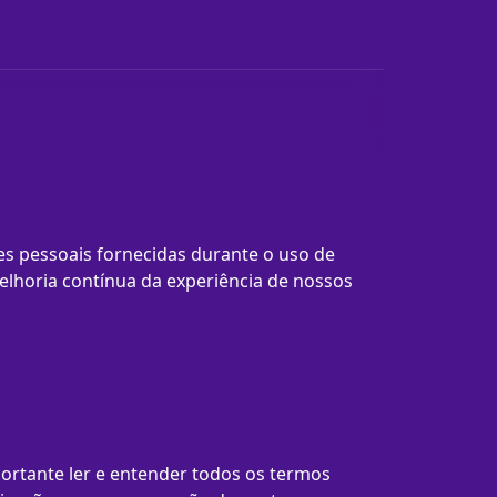
s pessoais fornecidas durante o uso de
elhoria contínua da experiência de nossos
ortante ler e entender todos os termos