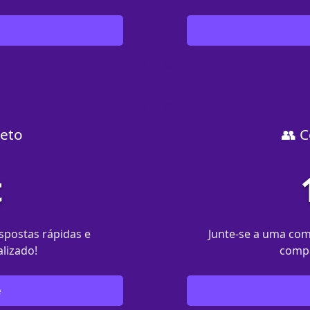
reto
👥 
t
espostas rápidas e
Junte-se a uma com
lizado!
compa
e