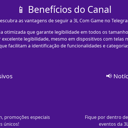
📱 Benefícios do Canal
escubra as vantagens de seguir a 3L Com Game no Telegr
a otimizada que garante legibilidade em todos os tamanhos
er excelente legibilidade, mesmo em dispositivos com telas
 que facilitam a identificação de funcionalidades e categoria
sivos
📢 Notí
m, promoções especiais
Fique por dentro d
s únicos!
eventos da 3