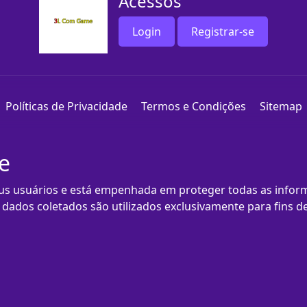
Acessos
Login
Registrar-se
Políticas de Privacidade
Termos e Condições
Sitemap
de
eus usuários e está empenhada em proteger todas as infor
dados coletados são utilizados exclusivamente para fins d