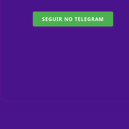
SEGUIR NO TELEGRAM