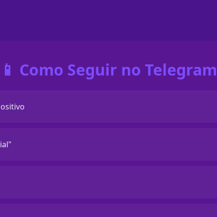
📱 Como Seguir no Telegram
ositivo
al"