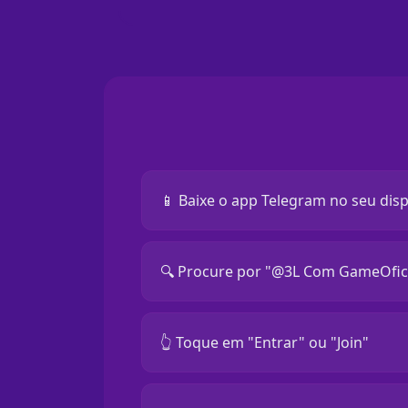
📱 Baixe o app Telegram no seu disp
🔍 Procure por "@3L Com GameOfici
👆 Toque em "Entrar" ou "Join"