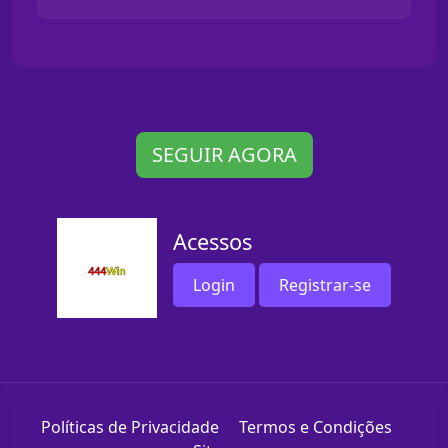
SEGUIR AGORA
Acessos
Login
Registrar-se
Políticas de Privacidade
Termos e Condições