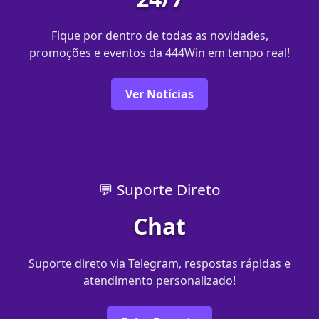
Fique por dentro de todas as novidades,
promoções e eventos da 444Win em tempo real!
Ver Notícias
💬 Suporte Direto
Chat
Suporte direto via Telegram, respostas rápidas e
atendimento personalizado!