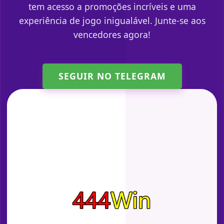
tem acesso a promoções incríveis e uma
experiência de jogo inigualável. Junte-se aos
vencedores agora!
SEGUIR NO TELEGRAM