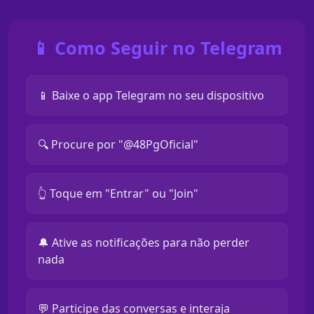
📱 Como Seguir no Telegram
📱 Baixe o app Telegram no seu dispositivo
🔍 Procure por "@48PgOficial"
👆 Toque em "Entrar" ou "Join"
🔔 Ative as notificações para não perder
nada
💬 Participe das conversas e interaja