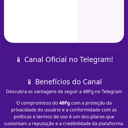
📱 Canal Oficial no Telegram!
📱 Benefícios do Canal
Descubra as vantagens de seguir a 48Pg no Telegram
O compromisso do
48Pg
com a proteção da
privacidade do usuário e a conformidade com as
políticas e termos de uso é um dos pilares que
sustentam a reputação e a credibilidade da plataforma.