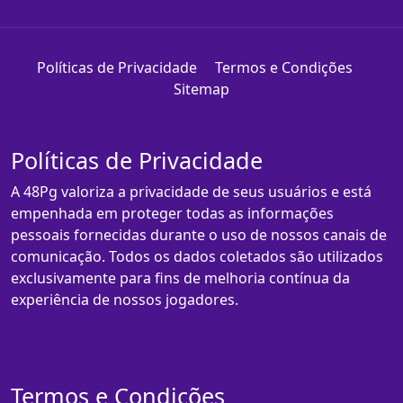
Políticas de Privacidade
Termos e Condições
Sitemap
Políticas de Privacidade
A 48Pg valoriza a privacidade de seus usuários e está
empenhada em proteger todas as informações
pessoais fornecidas durante o uso de nossos canais de
comunicação. Todos os dados coletados são utilizados
exclusivamente para fins de melhoria contínua da
experiência de nossos jogadores.
Termos e Condições