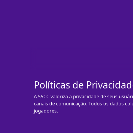
Políticas de Privacida
A 55CC valoriza a privacidade de seus usuá
canais de comunicação. Todos os dados cole
jogadores.