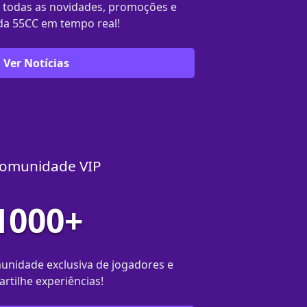
e todas as novidades, promoções e
da 55CC em tempo real!
Ver Notícias
Comunidade VIP
1000+
unidade exclusiva de jogadores e
rtilhe experiências!