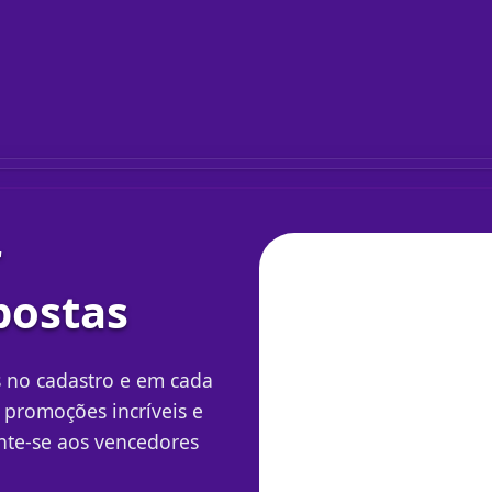
r
postas
 no cadastro e em cada
 promoções incríveis e
unte-se aos vencedores