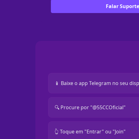
Falar Suport
📱 Baixe o app Telegram no seu disp
🔍 Procure por "@55CCOficial"
👆 Toque em "Entrar" ou "Join"