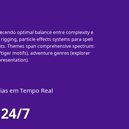
ecendo optimal balance entre complexity e
rigging, particle effects systems para spell
ents. Themes span comprehensive spectrum:
tiger motifs), adventure genres (explorer
resentation).
cias em Tempo Real
24/7