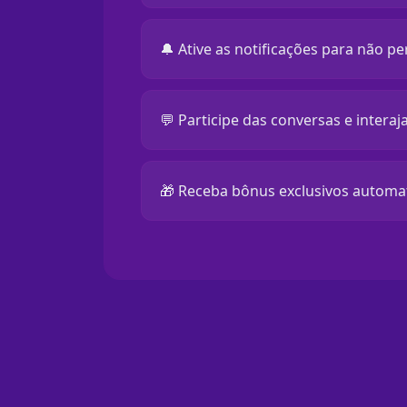
🔔 Ative as notificações para não p
💬 Participe das conversas e interaj
🎁 Receba bônus exclusivos autom