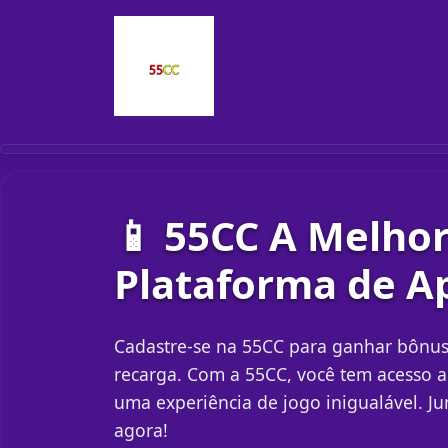
📱 55CC A Melho
Plataforma de A
Cadastre-se na 55CC para ganhar bônus
recarga. Com a 55CC, você tem acesso a
uma experiência de jogo inigualável. J
agora!