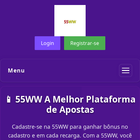
Login
Registrar-se
Menu
📱 55WW A Melhor Plataforma
de Apostas
Cadastre-se na 55WW para ganhar bônus no
cadastro e em cada recarga. Com a 55WW, você