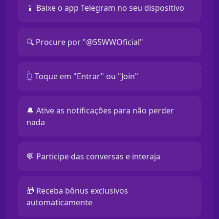
📱 Baixe o app Telegram no seu dispositivo
🔍 Procure por "@55WWOficial"
👆 Toque em "Entrar" ou "Join"
🔔 Ative as notificações para não perder
nada
💬 Participe das conversas e interaja
🎁 Receba bônus exclusivos
automaticamente