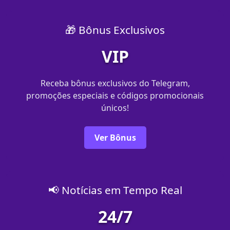
🎁 Bônus Exclusivos
VIP
Receba bônus exclusivos do Telegram,
promoções especiais e códigos promocionais
únicos!
Ver Bônus
📢 Notícias em Tempo Real
24/7