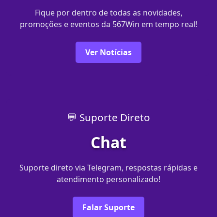
Fique por dentro de todas as novidades,
promoções e eventos da 567Win em tempo real!
Ver Notícias
💬 Suporte Direto
Chat
Suporte direto via Telegram, respostas rápidas e
atendimento personalizado!
Falar Suporte