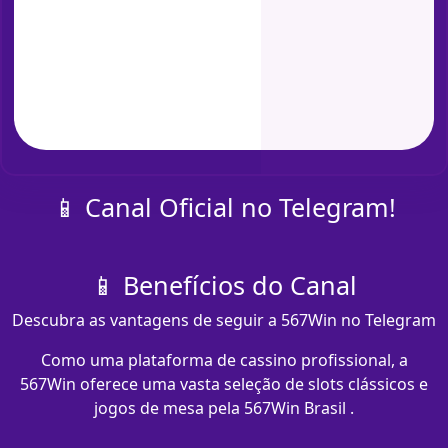
📱 Canal Oficial no Telegram!
📱 Benefícios do Canal
Descubra as vantagens de seguir a 567Win no Telegram
Como uma plataforma de cassino profissional, a
567Win oferece uma vasta seleção de slots clássicos e
jogos de mesa pela 567Win Brasil .