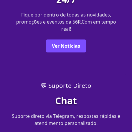
Fique por dentro de todas as novidades,
promoções e eventos da 56R.Com em tempo
real!
Ver Notícias
💬 Suporte Direto
Chat
Suporte direto via Telegram, respostas rápidas e
atendimento personalizado!