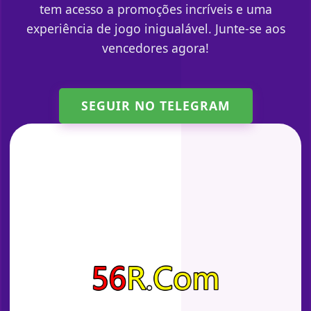
tem acesso a promoções incríveis e uma
experiência de jogo inigualável. Junte-se aos
vencedores agora!
SEGUIR NO TELEGRAM