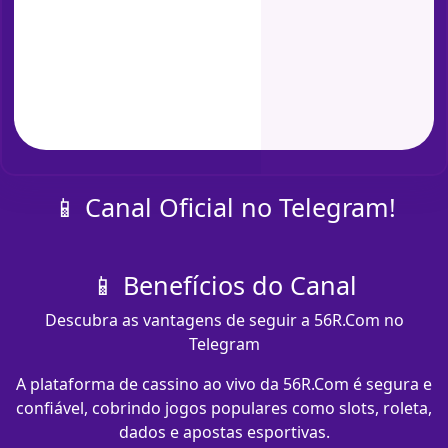
📱 Canal Oficial no Telegram!
📱 Benefícios do Canal
Descubra as vantagens de seguir a 56R.Com no
Telegram
A plataforma de cassino ao vivo da 56R.Com é segura e
confiável, cobrindo jogos populares como slots, roleta,
dados e apostas esportivas.