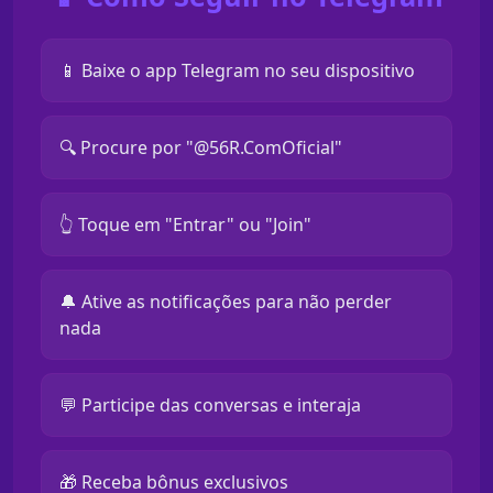
📱 Baixe o app Telegram no seu dispositivo
🔍 Procure por "@56R.ComOficial"
👆 Toque em "Entrar" ou "Join"
🔔 Ative as notificações para não perder
nada
💬 Participe das conversas e interaja
🎁 Receba bônus exclusivos