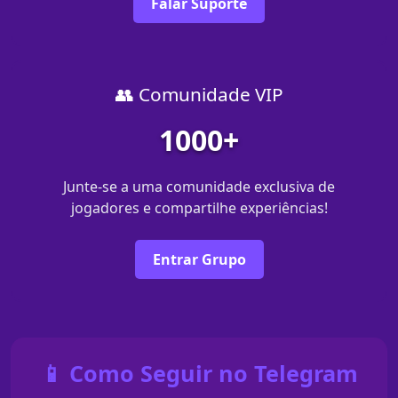
Falar Suporte
👥 Comunidade VIP
1000+
Junte-se a uma comunidade exclusiva de
jogadores e compartilhe experiências!
Entrar Grupo
📱 Como Seguir no Telegram