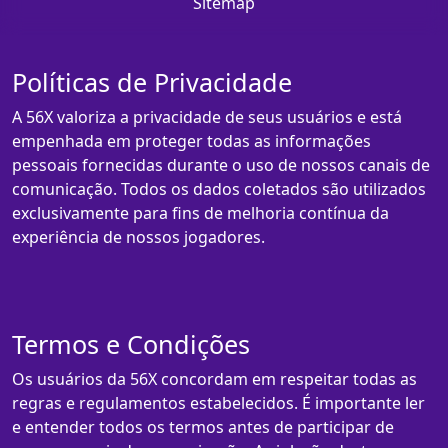
Sitemap
Políticas de Privacidade
A 56X valoriza a privacidade de seus usuários e está
empenhada em proteger todas as informações
pessoais fornecidas durante o uso de nossos canais de
comunicação. Todos os dados coletados são utilizados
exclusivamente para fins de melhoria contínua da
experiência de nossos jogadores.
Termos e Condições
Os usuários da 56X concordam em respeitar todas as
regras e regulamentos estabelecidos. É importante ler
e entender todos os termos antes de participar de