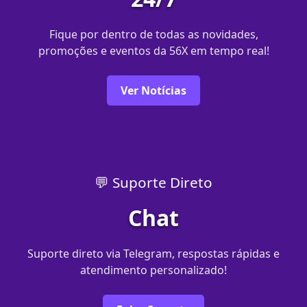
Fique por dentro de todas as novidades,
promoções e eventos da 56X em tempo real!
Ver Notícias
💬 Suporte Direto
Chat
Suporte direto via Telegram, respostas rápidas e
atendimento personalizado!