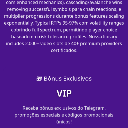
com enhanced mechanics), cascading/avalanche wins
removing successful symbols para chain reactions, e
multiplier progressions durante bonus features scaling
exponentially. Typical RTPs 95-97% com volatility ranges
cobrindo full spectrum, permitindo player choice
baseado em risk tolerance profiles. Nossa library
includes 2.000+ video slots de 40+ premium providers
certificados.
🎁 Bônus Exclusivos
VIP
Receba bônus exclusivos do Telegram,
promoções especiais e códigos promocionais
únicos!