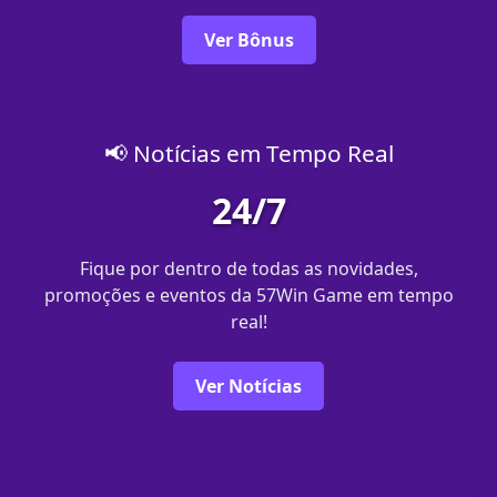
Ver Bônus
📢 Notícias em Tempo Real
24/7
Fique por dentro de todas as novidades,
promoções e eventos da 57Win Game em tempo
real!
Ver Notícias