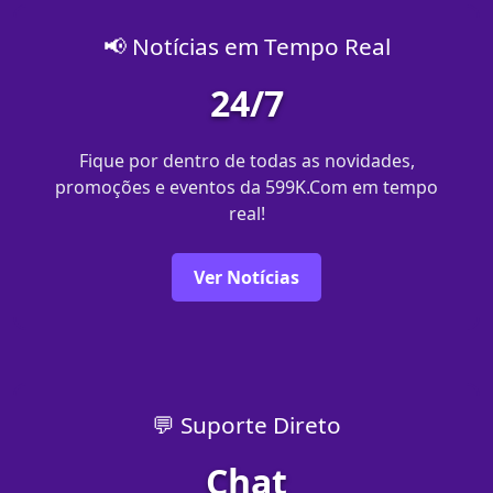
📢 Notícias em Tempo Real
24/7
Fique por dentro de todas as novidades,
promoções e eventos da 599K.Com em tempo
real!
Ver Notícias
💬 Suporte Direto
Chat