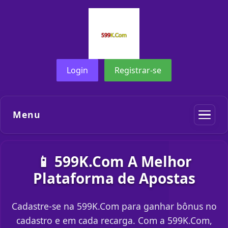
Login
Registrar-se
Menu
📱 599K.Com A Melhor
Plataforma de Apostas
Cadastre-se na 599K.Com para ganhar bônus no
cadastro e em cada recarga. Com a 599K.Com,