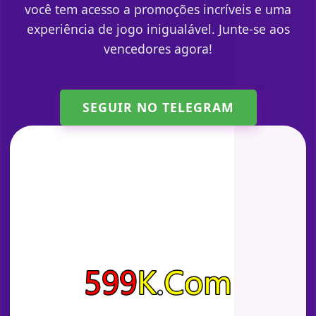
você tem acesso a promoções incríveis e uma
experiência de jogo inigualável. Junte-se aos
vencedores agora!
SEGUIR NO TELEGRAM