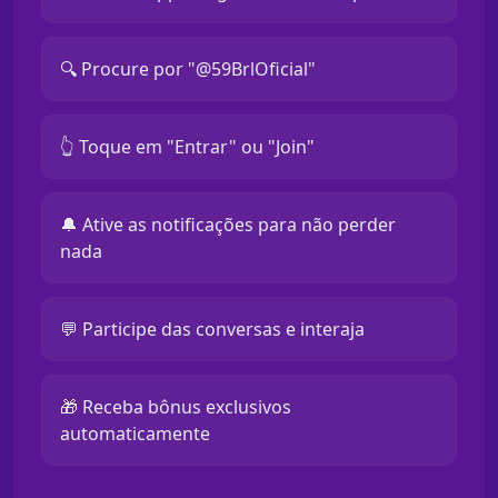
🔍 Procure por "@59BrlOficial"
👆 Toque em "Entrar" ou "Join"
🔔 Ative as notificações para não perder
nada
💬 Participe das conversas e interaja
🎁 Receba bônus exclusivos
automaticamente