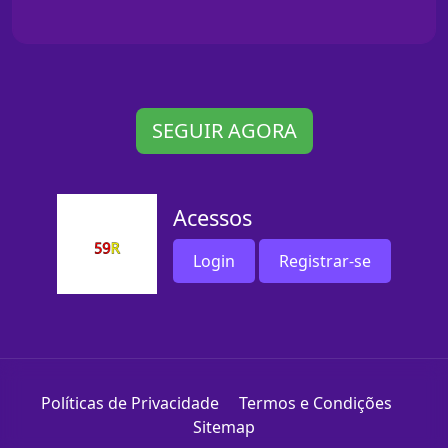
SEGUIR AGORA
Acessos
Login
Registrar-se
Políticas de Privacidade
Termos e Condições
Sitemap