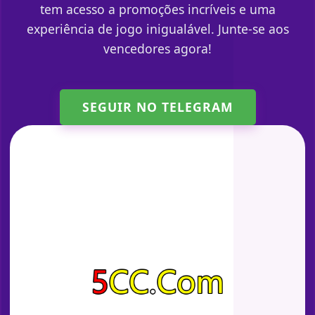
tem acesso a promoções incríveis e uma
experiência de jogo inigualável. Junte-se aos
vencedores agora!
SEGUIR NO TELEGRAM