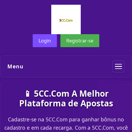
Login
Registrar-se
Menu
📱 5CC.Com A Melhor
Plataforma de Apostas
Cadastre-se na 5CC.Com para ganhar bônus no
cadastro e em cada recarga. Com a 5CC.Com, você