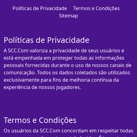
Políticas de Privacidade
Termos e Condições
Sitemap
Políticas de Privacidade
A 5CC.Com valoriza a privacidade de seus usuários e
está empenhada em proteger todas as informações
pessoais fornecidas durante o uso de nossos canais de
comunicação. Todos os dados coletados são utilizados
exclusivamente para fins de melhoria contínua da
experiência de nossos jogadores.
Termos e Condições
Os usuários da 5CC.Com concordam em respeitar todas