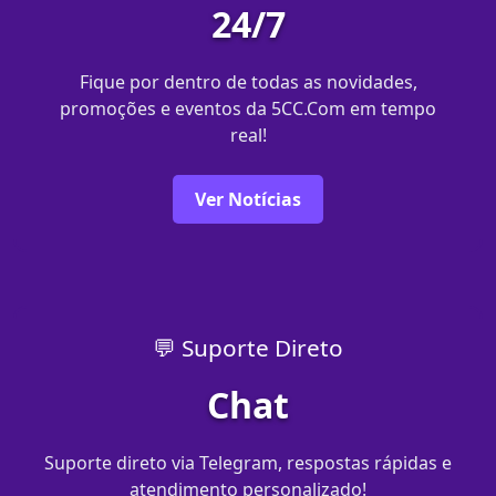
24/7
Fique por dentro de todas as novidades,
promoções e eventos da 5CC.Com em tempo
real!
Ver Notícias
💬 Suporte Direto
Chat
Suporte direto via Telegram, respostas rápidas e
atendimento personalizado!