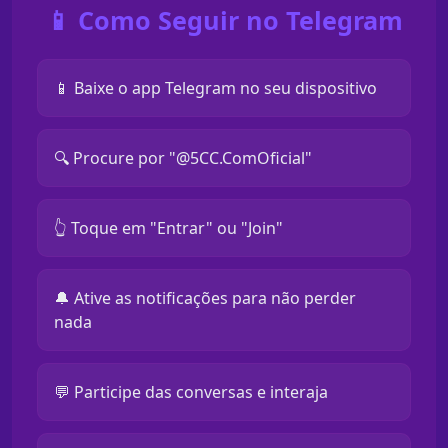
📱 Como Seguir no Telegram
📱 Baixe o app Telegram no seu dispositivo
🔍 Procure por "@5CC.ComOficial"
👆 Toque em "Entrar" ou "Join"
🔔 Ative as notificações para não perder
nada
💬 Participe das conversas e interaja