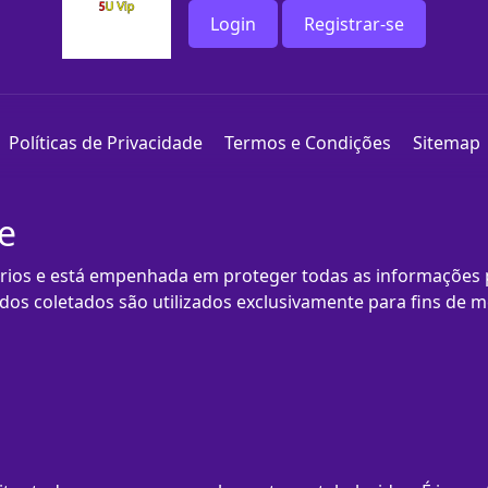
Login
Registrar-se
Políticas de Privacidade
Termos e Condições
Sitemap
de
uários e está empenhada em proteger todas as informações 
os coletados são utilizados exclusivamente para fins de m