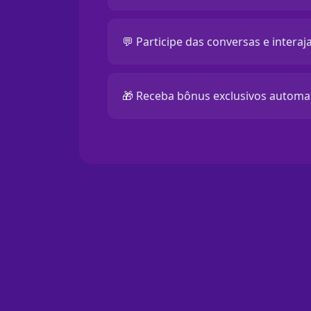
💬 Participe das conversas e interaj
🎁 Receba bônus exclusivos autom