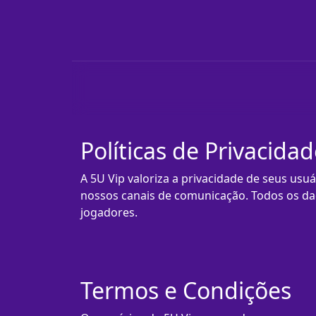
Políticas de Privacida
A 5U Vip valoriza a privacidade de seus us
nossos canais de comunicação. Todos os dad
jogadores.
Termos e Condições