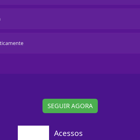
a
aticamente
SEGUIR AGORA
Acessos