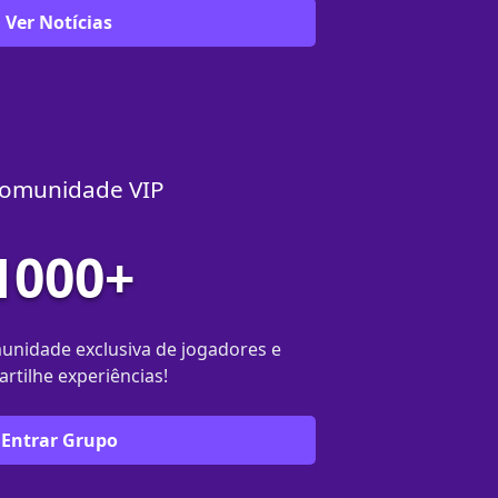
Ver Notícias
Comunidade VIP
1000+
unidade exclusiva de jogadores e
rtilhe experiências!
Entrar Grupo