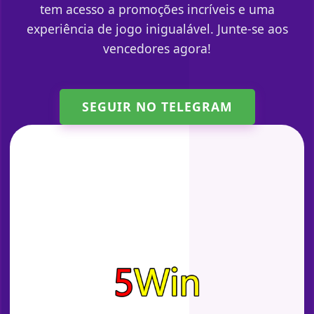
tem acesso a promoções incríveis e uma
experiência de jogo inigualável. Junte-se aos
vencedores agora!
SEGUIR NO TELEGRAM