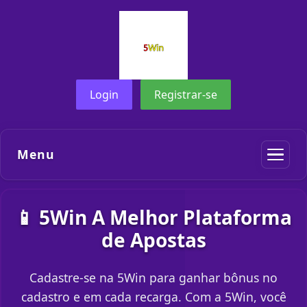
Login
Registrar-se
Menu
📱 5Win A Melhor Plataforma
de Apostas
Cadastre-se na 5Win para ganhar bônus no
cadastro e em cada recarga. Com a 5Win, você