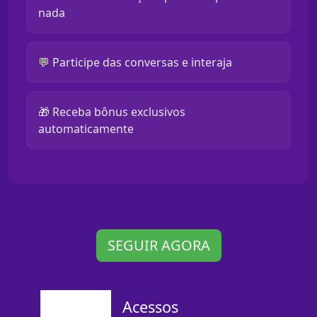
nada
💬 Participe das conversas e interaja
🎁 Receba bônus exclusivos
automaticamente
SEGUIR AGORA
Acessos