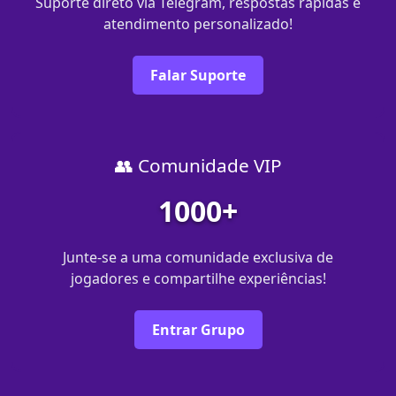
Suporte direto via Telegram, respostas rápidas e
atendimento personalizado!
Falar Suporte
👥 Comunidade VIP
1000+
Junte-se a uma comunidade exclusiva de
jogadores e compartilhe experiências!
Entrar Grupo