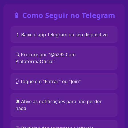
📱 Como Seguir no Telegram
📱 Baixe o app Telegram no seu dispositivo
🔍 Procure por "@6292 Com
PlataformaOficial"
👆 Toque em "Entrar" ou "Join"
🔔 Ative as notificações para não perder
nada