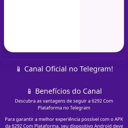
📱 Canal Oficial no Telegram!
📱 Benefícios do Canal
Descubra as vantagens de seguir a 6292 Com
Plataforma no Telegram
Para garantir a melhor experiência possível com o APK
da 6292 Com Plataforma, seu dispositivo Android deve