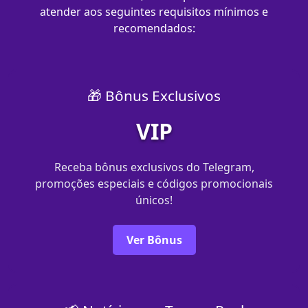
atender aos seguintes requisitos mínimos e
recomendados:
🎁 Bônus Exclusivos
VIP
Receba bônus exclusivos do Telegram,
promoções especiais e códigos promocionais
únicos!
Ver Bônus