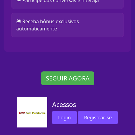
💬 Participe das conversas e interaja
🎁 Receba bônus exclusivos
automaticamente
SEGUIR AGORA
Acessos
Login
Registrar-se