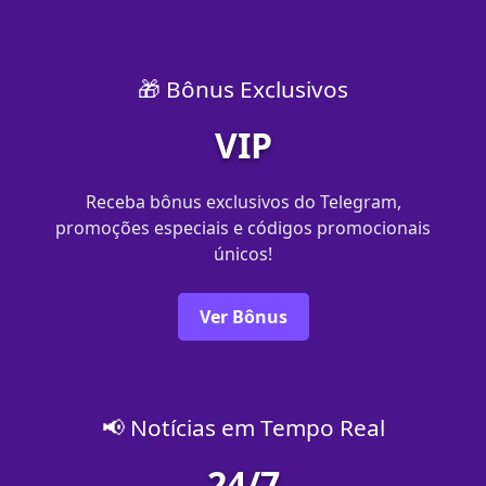
🎁 Bônus Exclusivos
VIP
Receba bônus exclusivos do Telegram,
promoções especiais e códigos promocionais
únicos!
Ver Bônus
📢 Notícias em Tempo Real
24/7