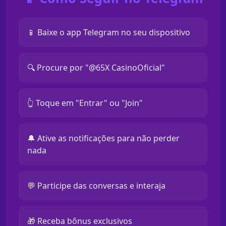
📱 Baixe o app Telegram no seu dispositivo
🔍 Procure por "@65X CasinoOficial"
👆 Toque em "Entrar" ou "Join"
🔔 Ative as notificações para não perder
nada
💬 Participe das conversas e interaja
🎁 Receba bônus exclusivos