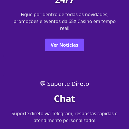
Fique por dentro de todas as novidades,
promoções e eventos da 65X Casino em tempo
real!
Ver Notícias
💬 Suporte Direto
Chat
Suporte direto via Telegram, respostas rápidas e
atendimento personalizado!