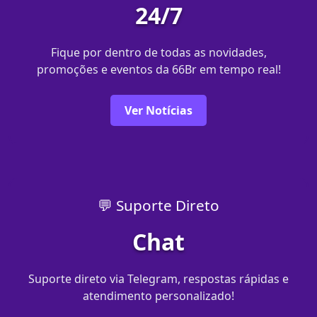
24/7
Fique por dentro de todas as novidades,
promoções e eventos da 66Br em tempo real!
Ver Notícias
💬 Suporte Direto
Chat
Suporte direto via Telegram, respostas rápidas e
atendimento personalizado!