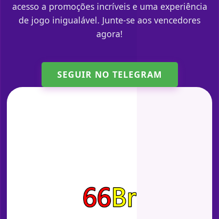
acesso a promoções incríveis e uma experiência
de jogo inigualável. Junte-se aos vencedores
agora!
SEGUIR NO TELEGRAM