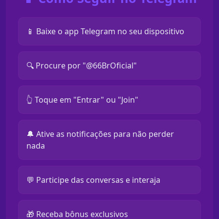
📱 Baixe o app Telegram no seu dispositivo
🔍 Procure por "@66BrOficial"
👆 Toque em "Entrar" ou "Join"
🔔 Ative as notificações para não perder
nada
💬 Participe das conversas e interaja
🎁 Receba bônus exclusivos