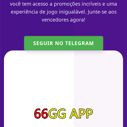
você tem acesso a promoções incríveis e uma
experiência de jogo inigualável. Junte-se aos
vencedores agora!
SEGUIR NO TELEGRAM