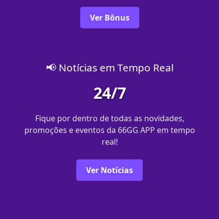
Ver Bônus
📢 Notícias em Tempo Real
24/7
Fique por dentro de todas as novidades,
promoções e eventos da 66GG APP em tempo
real!
Ver Notícias