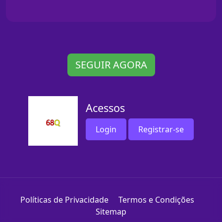
SEGUIR AGORA
Acessos
Login
Registrar-se
Políticas de Privacidade
Termos e Condições
Sitemap