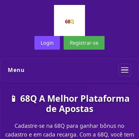
Login
Registrar-se
Menu
📱 68Q A Melhor Plataforma
de Apostas
Cadastre-se na 68Q para ganhar bônus no
cadastro e em cada recarga. Com a 68Q, você tem