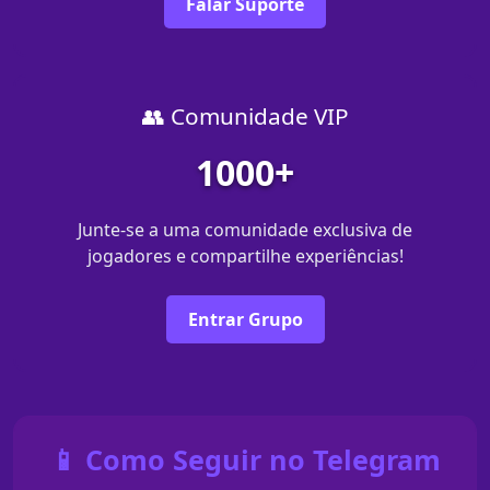
Falar Suporte
👥 Comunidade VIP
1000+
Junte-se a uma comunidade exclusiva de
jogadores e compartilhe experiências!
Entrar Grupo
📱 Como Seguir no Telegram