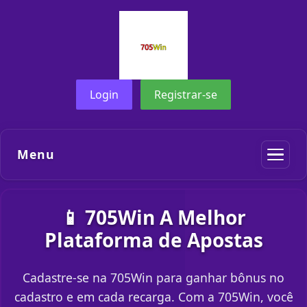
Login
Registrar-se
Menu
📱 705Win A Melhor
Plataforma de Apostas
Cadastre-se na 705Win para ganhar bônus no
cadastro e em cada recarga. Com a 705Win, você