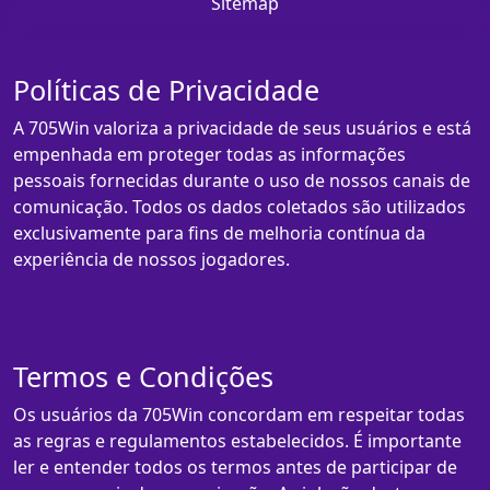
Sitemap
Políticas de Privacidade
A 705Win valoriza a privacidade de seus usuários e está
empenhada em proteger todas as informações
pessoais fornecidas durante o uso de nossos canais de
comunicação. Todos os dados coletados são utilizados
exclusivamente para fins de melhoria contínua da
experiência de nossos jogadores.
Termos e Condições
Os usuários da 705Win concordam em respeitar todas
as regras e regulamentos estabelecidos. É importante
ler e entender todos os termos antes de participar de