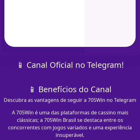
📱 Canal Oficial no Telegram!
📱 Benefícios do Canal
Descubra as vantagens de seguir a 705Win no Telegram
A 705Win é uma das plataformas de cassino mais
clássicas; a 705Win Brasil se destaca entre os
concorrentes com jogos variados e uma experiência
insuperável.