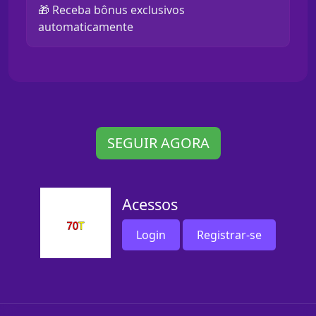
🎁 Receba bônus exclusivos
automaticamente
SEGUIR AGORA
Acessos
Login
Registrar-se