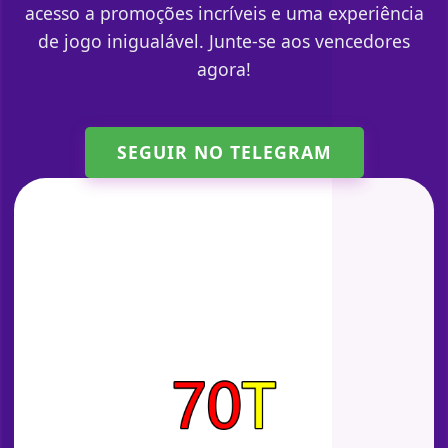
acesso a promoções incríveis e uma experiência
de jogo inigualável. Junte-se aos vencedores
agora!
SEGUIR NO TELEGRAM