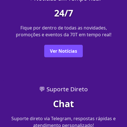
24/7
Fique por dentro de todas as novidades,
promoções e eventos da 70T em tempo real!
Ver Notícias
💬 Suporte Direto
Chat
Suporte direto via Telegram, respostas rápidas e
atendimento personalizado!