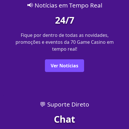
📢 Notícias em Tempo Real
24/7
Fique por dentro de todas as novidades,
promoções e eventos da 70 Game Casino em
tempo real!
Ver Notícias
💬 Suporte Direto
Chat