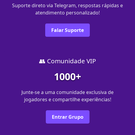
Suporte direto via Telegram, respostas rápidas e
atendimento personalizado!
Falar Suporte
👥 Comunidade VIP
1000+
Junte-se a uma comunidade exclusiva de
jogadores e compartilhe experiências!
Entrar Grupo