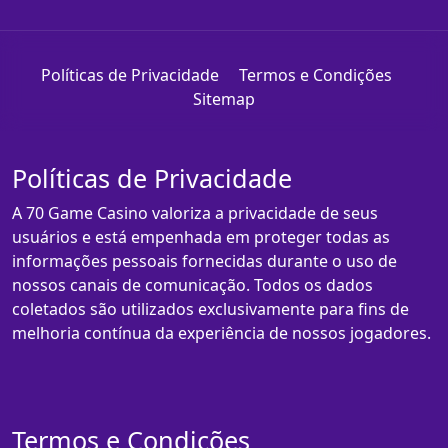
Políticas de Privacidade
Termos e Condições
Sitemap
Políticas de Privacidade
A 70 Game Casino valoriza a privacidade de seus
usuários e está empenhada em proteger todas as
informações pessoais fornecidas durante o uso de
nossos canais de comunicação. Todos os dados
coletados são utilizados exclusivamente para fins de
melhoria contínua da experiência de nossos jogadores.
Termos e Condições