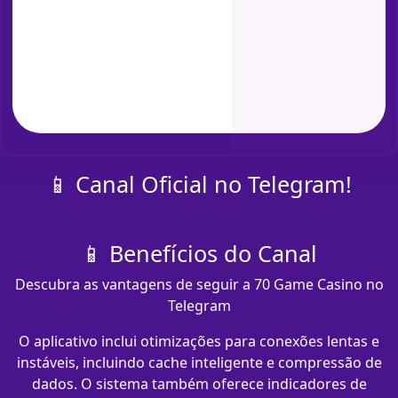
📱 Canal Oficial no Telegram!
📱 Benefícios do Canal
Descubra as vantagens de seguir a 70 Game Casino no
Telegram
O aplicativo inclui otimizações para conexões lentas e
instáveis, incluindo cache inteligente e compressão de
dados. O sistema também oferece indicadores de