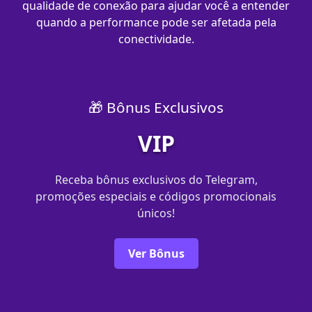
qualidade de conexão para ajudar você a entender
quando a performance pode ser afetada pela
conectividade.
🎁 Bônus Exclusivos
VIP
Receba bônus exclusivos do Telegram,
promoções especiais e códigos promocionais
únicos!
Ver Bônus