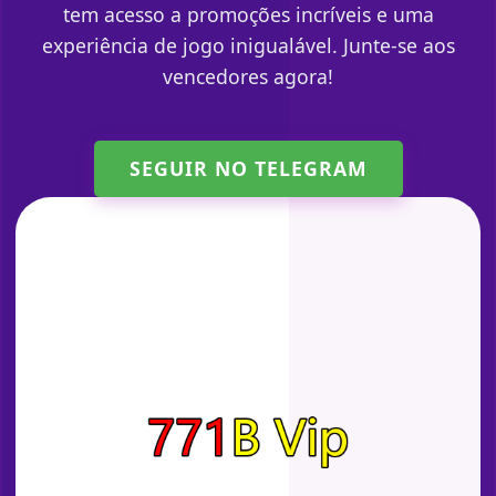
tem acesso a promoções incríveis e uma
experiência de jogo inigualável. Junte-se aos
vencedores agora!
SEGUIR NO TELEGRAM