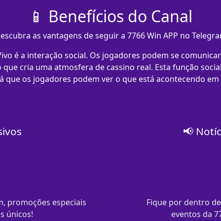
📱 Benefícios do Canal
escubra as vantagens de seguir a 7766 Win APP no Telegr
ivo é a interação social. Os jogadores podem se comunicar
o que cria uma atmosfera de cassino real. Esta função soc
já que os jogadores podem ver o que está acontecendo em t
sivos
📢 Notí
m, promoções especiais
Fique por dentro d
s únicos!
eventos da 7