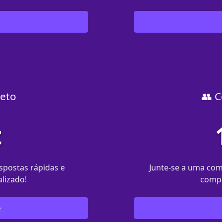
reto
👥 
t
espostas rápidas e
Junte-se a uma com
lizado!
compa
e