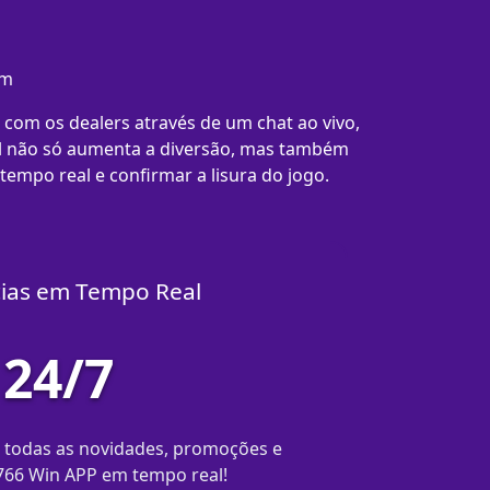
am
 com os dealers através de um chat ao vivo,
ial não só aumenta a diversão, mas também
empo real e confirmar a lisura do jogo.
cias em Tempo Real
24/7
e todas as novidades, promoções e
766 Win APP em tempo real!