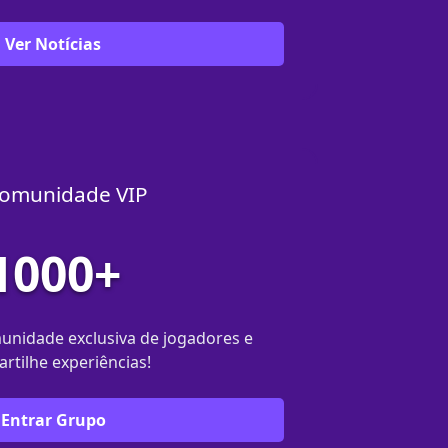
Ver Notícias
Comunidade VIP
1000+
unidade exclusiva de jogadores e
rtilhe experiências!
Entrar Grupo