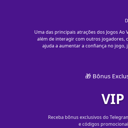
D
Uma das principais atrações dos Jogos Ao V
além de interagir com outros jogadores, 
ajuda a aumentar a confiança no jogo, 
🎁 Bônus Exclu
VIP
Receba bônus exclusivos do Telegra
e códigos promocionai