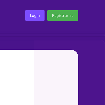
Login
Registrar-se