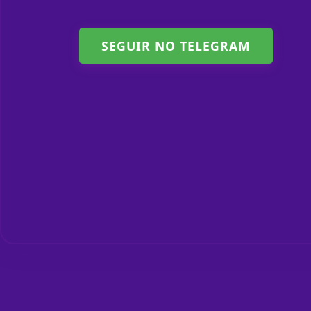
SEGUIR NO TELEGRAM