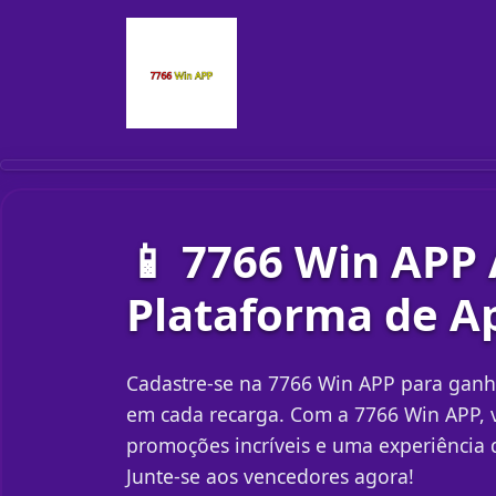
📱 7766 Win APP
Plataforma de A
Cadastre-se na 7766 Win APP para ganh
em cada recarga. Com a 7766 Win APP, 
promoções incríveis e uma experiência d
Junte-se aos vencedores agora!