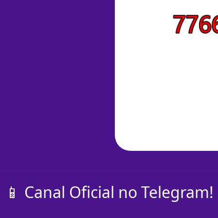
📱 Canal Oficial no Telegram!