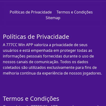
Políticas de Privacidade
Termos e Condições
Sitemap
Políticas de Privacidade
A 777CC Win APP valoriza a privacidade de seus
usuários e está empenhada em proteger todas as
informações pessoais fornecidas durante o uso de
nossos canais de comunicação. Todos os dados
coletados são utilizados exclusivamente para fins de
melhoria contínua da experiência de nossos jogadores.
Termos e Condições