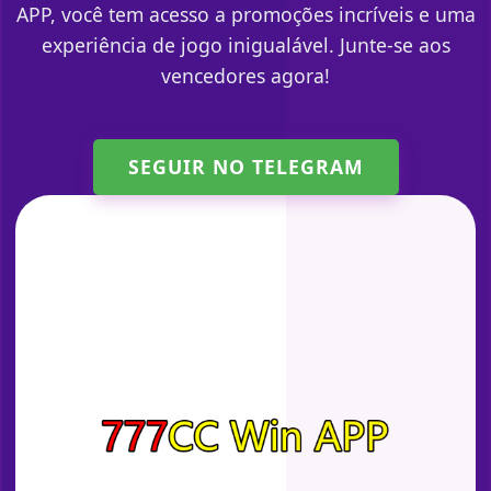
APP, você tem acesso a promoções incríveis e uma
experiência de jogo inigualável. Junte-se aos
vencedores agora!
SEGUIR NO TELEGRAM