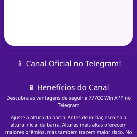
📱 Canal Oficial no Telegram!
📱 Benefícios do Canal
Descubra as vantagens de seguir a 777CC Win APP no
Telegram
Ajuste a altura da barra: Antes de iniciar, escolha a
altura inicial da barra. Alturas mais altas oferecem
maiores prêmios, mas também trazem maior risco. No