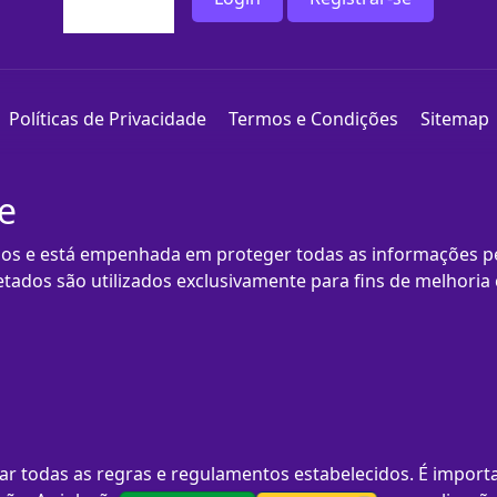
Políticas de Privacidade
Termos e Condições
Sitemap
de
rios e está empenhada em proteger todas as informações p
tados são utilizados exclusivamente para fins de melhoria
 todas as regras e regulamentos estabelecidos. É importa