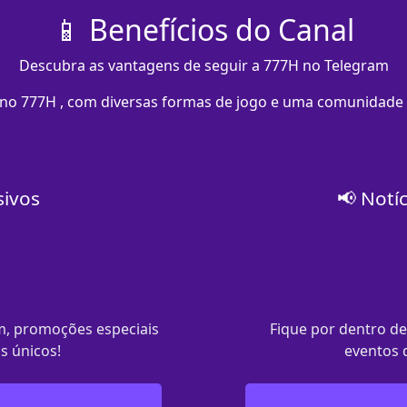
📱 Benefícios do Canal
Descubra as vantagens de seguir a 777H no Telegram
no 777H , com diversas formas de jogo e uma comunidade i
sivos
📢 Notí
m, promoções especiais
Fique por dentro d
s únicos!
eventos 