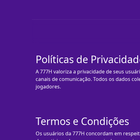
Políticas de Privacida
A 777H valoriza a privacidade de seus usuá
canais de comunicação. Todos os dados cole
jogadores.
Termos e Condições
Os usuários da 777H concordam em respeitar