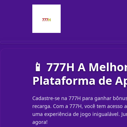
📱 777H A Melho
Plataforma de A
Cadastre-se na 777H para ganhar bônus
recarga. Com a 777H, você tem acesso a
uma experiência de jogo inigualável. J
agora!