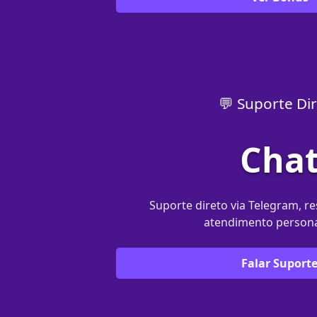
💬 Suporte Di
Cha
Suporte direto via Telegram, r
atendimento persona
Falar Suport