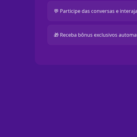
💬 Participe das conversas e interaj
🎁 Receba bônus exclusivos autom