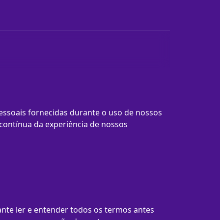
essoais fornecidas durante o uso de nossos
 contínua da experiência de nossos
nte ler e entender todos os termos antes