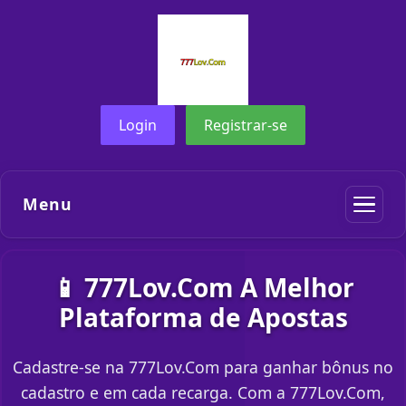
Login
Registrar-se
Menu
📱 777Lov.Com A Melhor
Plataforma de Apostas
Cadastre-se na 777Lov.Com para ganhar bônus no
cadastro e em cada recarga. Com a 777Lov.Com,