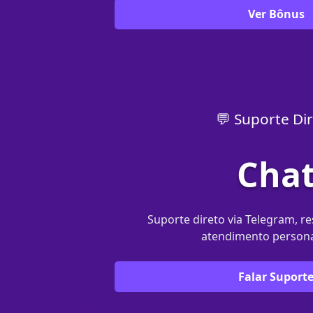
Ver Bônus
💬 Suporte Di
Cha
Suporte direto via Telegram, r
atendimento persona
Falar Suport