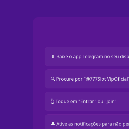
📱 Baixe o app Telegram no seu disp
🔍 Procure por "@777Slot VipOficial
👆 Toque em "Entrar" ou "Join"
🔔 Ative as notificações para não p