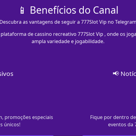
📱 Benefícios do Canal
Descubra as vantagens de seguir a 777Slot Vip no Telegra
da plataforma de cassino recreativo 777Slot Vip , onde os
ampla variedade e jogabilidade.
sivos
📢 Notí
m, promoções especiais
Fique por dentro d
s únicos!
eventos da 