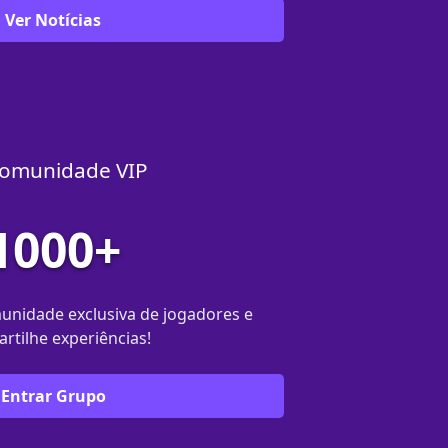
Ver Notícias
Comunidade VIP
1000+
unidade exclusiva de jogadores e
rtilhe experiências!
Entrar Grupo