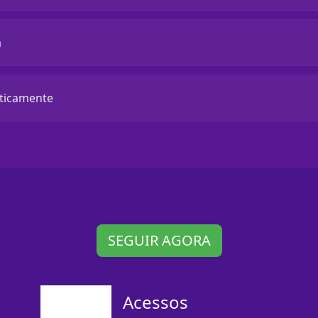
a
aticamente
SEGUIR AGORA
Acessos