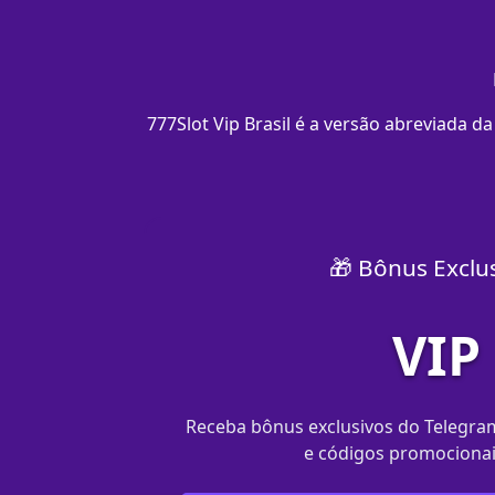
777Slot Vip Brasil é a versão abreviada 
🎁 Bônus Exclu
VIP
Receba bônus exclusivos do Telegra
e códigos promocionai