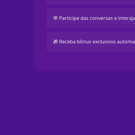
💬 Participe das conversas e interaj
🎁 Receba bônus exclusivos autom