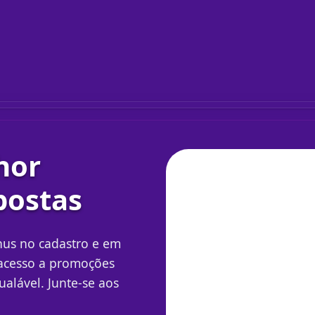
hor
postas
nus no cadastro e em
 acesso a promoções
ualável. Junte-se aos