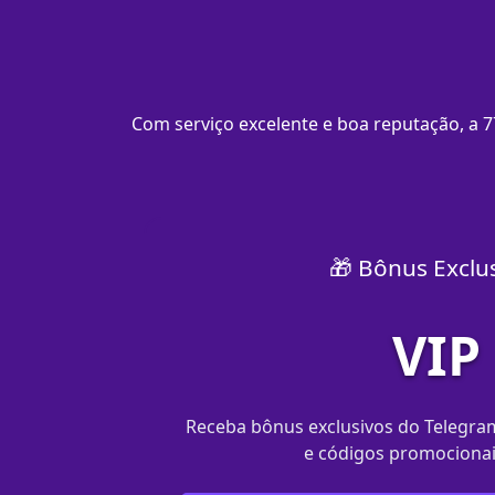
Com serviço excelente e boa reputação, a 7
🎁 Bônus Exclu
VIP
Receba bônus exclusivos do Telegra
e códigos promocionai