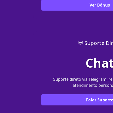
Ver Bônus
💬 Suporte Di
Cha
Suporte direto via Telegram, r
atendimento persona
Falar Suport