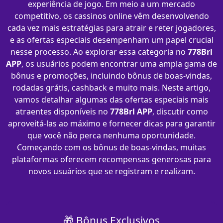
experiência de jogo. Em meio a um mercado
competitivo, os cassinos online vêm desenvolvendo
cada vez mais estratégias para atrair e reter jogadores,
e as ofertas especiais desempenham um papel crucial
nesse processo. Ao explorar essa categoria no
778Brl
APP
, os usuários podem encontrar uma ampla gama de
bônus e promoções, incluindo bônus de boas-vindas,
rodadas grátis, cashback e muito mais. Neste artigo,
vamos detalhar algumas das ofertas especiais mais
atraentes disponíveis no
778Brl APP
, discutir como
aproveitá-las ao máximo e fornecer dicas para garantir
que você não perca nenhuma oportunidade.
Começando com os bônus de boas-vindas, muitas
plataformas oferecem recompensas generosas para
novos usuários que se registram e realizam.
🎁 Bônus Exclusivos