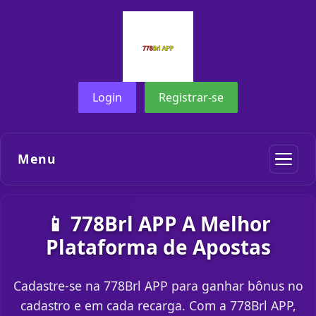
Login
Registrar-se
Menu
📱 778Brl APP A Melhor
Plataforma de Apostas
Cadastre-se na 778Brl APP para ganhar bônus no
cadastro e em cada recarga. Com a 778Brl APP,