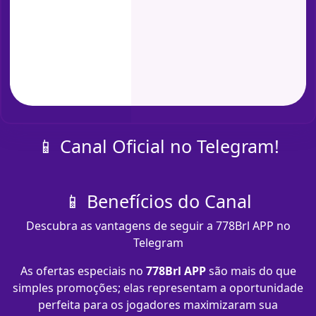
📱 Canal Oficial no Telegram!
📱 Benefícios do Canal
Descubra as vantagens de seguir a 778Brl APP no
Telegram
As ofertas especiais no
778Brl APP
são mais do que
simples promoções; elas representam a oportunidade
perfeita para os jogadores maximizaram sua