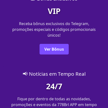
VIP
Receba bônus exclusivos do Telegram,
promoções especiais e códigos promocionais
únicos!
Ver Bônus
📢 Notícias em Tempo Real
24/7
Fique por dentro de todas as novidades,
promoções e eventos da 778Brl APP em tempo