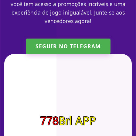
você tem acesso a promoções incríveis e uma
experiência de jogo inigualável. Junte-se aos
vencedores agora!
SEGUIR NO TELEGRAM