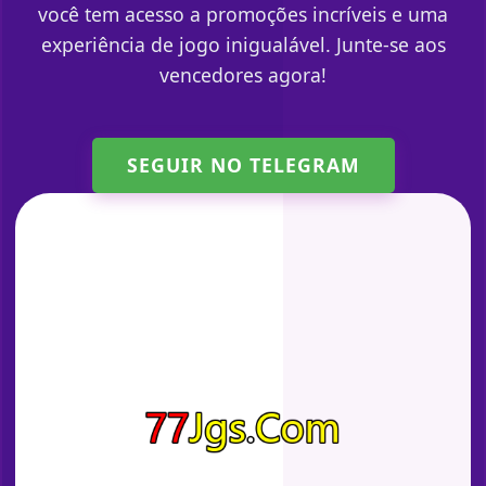
você tem acesso a promoções incríveis e uma
experiência de jogo inigualável. Junte-se aos
vencedores agora!
SEGUIR NO TELEGRAM