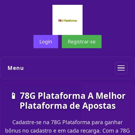
Login
Registrar-se
Menu
📱 78G Plataforma A Melhor
Plataforma de Apostas
Cadastre-se na 78G Plataforma para ganhar
bônus no cadastro e em cada recarga. Com a 78G