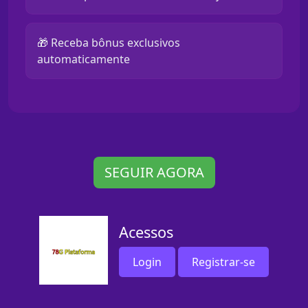
🎁 Receba bônus exclusivos
automaticamente
SEGUIR AGORA
Acessos
Login
Registrar-se